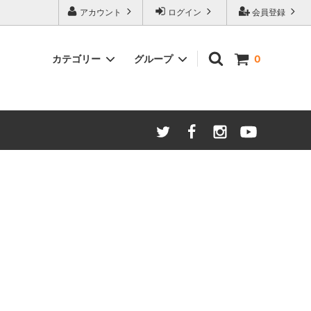
アカウント
ログイン
会員登録
カテゴリー
グループ
0
バッグ
結婚式 留袖
めん木目
かた
和雑貨
着付け小物