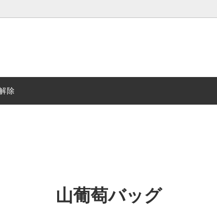
め足袋
帯留め・半衿
オリジナル【いろ足袋】
解除
ン
足袋
ひな人形・五月人形（古布ちり
【２０２６年新柄】知多木綿ゆ
込み）
・タペストリー
お香
山葡萄バッグ