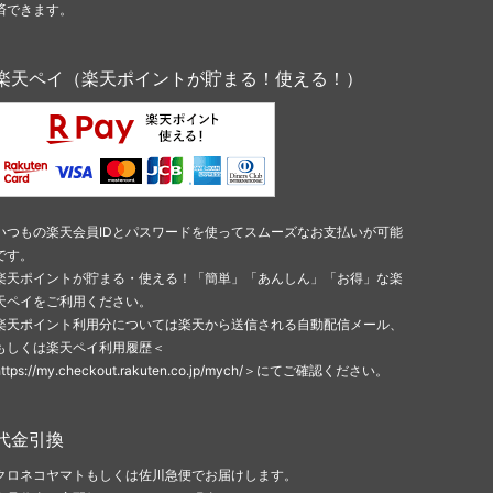
済できます。
楽天ペイ（楽天ポイントが貯まる！使える！）
いつもの楽天会員IDとパスワードを使ってスムーズなお支払いが可能
です。
楽天ポイントが貯まる・使える！「簡単」「あんしん」「お得」な楽
天ペイをご利用ください。
楽天ポイント利用分については楽天から送信される自動配信メール、
もしくは楽天ペイ利用履歴＜
https://my.checkout.rakuten.co.jp/mych/＞にてご確認ください。
代金引換
クロネコヤマトもしくは佐川急便でお届けします。