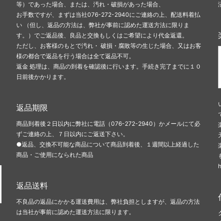
等）であった場合、または、汚れ・破損があった場合、
お手数ですが、まずは当社076-272-2940にご連絡の上、配送料着払
い （但し、返品の方法は、弊社が事前に認めた運送方法に限りま
す。）でご返品後、良品と交換もしくはご希望により代金返還。
ただし、お客様のもとで汚れ・ 破損・腐敗等の生じた場合、又はお客
様の都合で返品を行う場合は全て返品不可。
返金 処理は、商品の到着を確認後に行います。手続き完了までに１０
日前後かかります。
返品期限
商品到着後２日以内に弊社に電話（076-272-2940）かメールにて必
ずご連絡の上、７日以内にご返送下さい。
●返品、交換不可能な商品について商品到着後、１週間以上経過した
商品・ご使用になられた商品
返品送料
不良品の返品にかかる運送費用は、弊社負担としますが、返品の方法
は当社が事前に認めた運送方法に限ります。