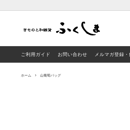
かんざし・髪飾り
山葡萄バッグ
浴衣/帯
加賀染
ご利用ガイド
お問い合わせ
メルマガ登録・
草履・足袋
成人式 振袖
和モダ
風呂敷
風呂敷
のれん
ホーム
山葡萄バッグ
子供ゆかた
SALE品