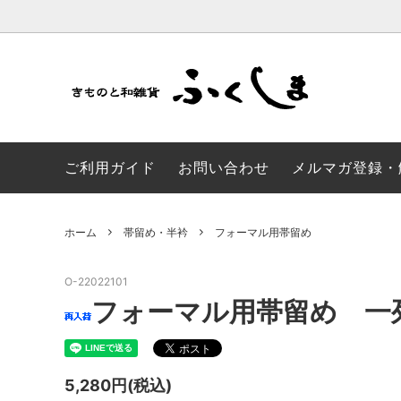
かんざし・髪飾り
山葡萄バッグ
浴衣/帯
加賀染
ご利用ガイド
お問い合わせ
メルマガ登録・
草履・足袋
成人式 振袖
和モダ
風呂敷
風呂敷
のれん
ホーム
帯留め・半衿
フォーマル用帯留め
子供ゆかた
SALE品
O-22022101
フォーマル用帯留め 一
5,280円(税込)