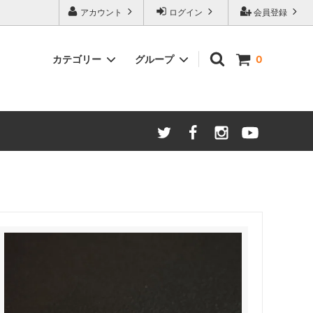
アカウント
ログイン
会員登録
カテゴリー
グループ
0
バッグ
結婚式 留袖
めん木目
かた
和雑貨
着付け小物