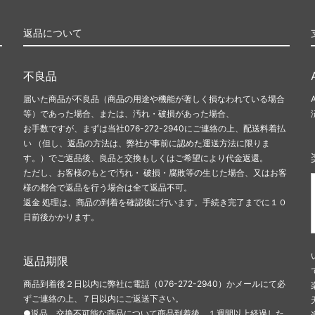
返品について
不良品
届いた商品が不良品（商品の用途や機能が著しく損なわれている場合
等）であった場合、または、汚れ・破損があった場合、
お手数ですが、まずは当社076-272-2940にご連絡の上、配送料着払
い （但し、返品の方法は、弊社が事前に認めた運送方法に限りま
す。）でご返品後、良品と交換もしくはご希望により代金返還。
ただし、お客様のもとで汚れ・ 破損・腐敗等の生じた場合、又はお客
様の都合で返品を行う場合は全て返品不可。
返金 処理は、商品の到着を確認後に行います。手続き完了までに１０
日前後かかります。
返品期限
商品到着後２日以内に弊社に電話（076-272-2940）かメールにて必
ずご連絡の上、７日以内にご返送下さい。
●返品、交換不可能な商品について商品到着後、１週間以上経過した