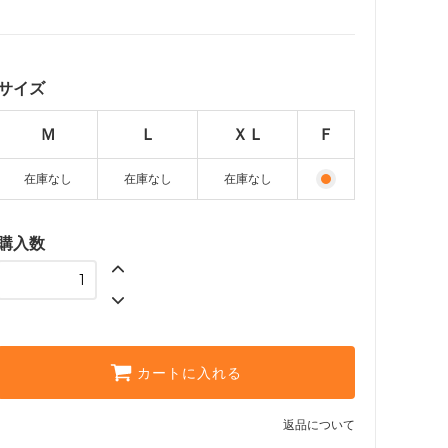
Ｍ
SOLD OUT
Ｌ
SOLD OUT
サイズ
ＸＬ
SOLD OUT
Ｍ
Ｌ
ＸＬ
Ｆ
Ｆ
在庫なし
在庫なし
在庫なし
購入数
カートに入れる
返品について