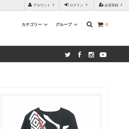
アカウント
ログイン
会員登録
カテゴリー
グループ
0
バッグ
結婚式 留袖
めん木目
かた
和雑貨
着付け小物