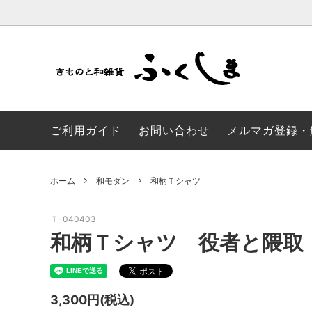
かんざし・髪飾り
山葡萄バッグ
浴衣/帯
加賀染
ご利用ガイド
お問い合わせ
メルマガ登録・
草履・足袋
成人式 振袖
和モダ
風呂敷
風呂敷
のれん
ホーム
和モダン
和柄Ｔシャツ
子供ゆかた
SALE品
Ｔ-040403
和柄Ｔシャツ 役者と隈取
3,300円(税込)