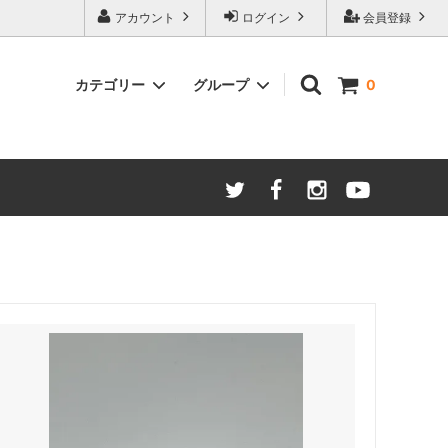
アカウント
ログイン
会員登録
カテゴリー
グループ
0
バッグ
結婚式 留袖
めん木目
かた
和雑貨
着付け小物