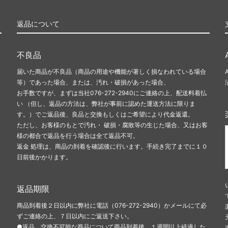
返品について
不良品
届いた商品が不良品（商品の用途や機能が著しく損なわれている場合
等）であった場合、または、汚れ・破損があった場合、
お手数ですが、まずは当社076-272-2940にご連絡の上、配送料着払
い （但し、返品の方法は、弊社が事前に認めた運送方法に限りま
す。）でご返品後、良品と交換もしくはご希望により代金返還。
ただし、お客様のもとで汚れ・ 破損・腐敗等の生じた場合、又はお客
様の都合で返品を行う場合は全て返品不可。
返金 処理は、商品の到着を確認後に行います。手続き完了までに１０
日前後かかります。
返品期限
商品到着後２日以内に弊社に電話（076-272-2940）かメールにて必
ずご連絡の上、７日以内にご返送下さい。
●返品、交換不可能な商品について商品到着後、１週間以上経過した