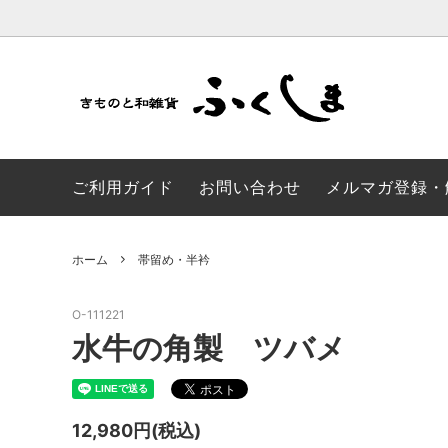
かんざし・髪飾り
山葡萄バッグ
浴衣/帯
加賀染
ご利用ガイド
お問い合わせ
メルマガ登録・
草履・足袋
成人式 振袖
和モダ
風呂敷
風呂敷
のれん
ホーム
帯留め・半衿
子供ゆかた
SALE品
O-111221
水牛の角製 ツバメ
12,980円(税込)