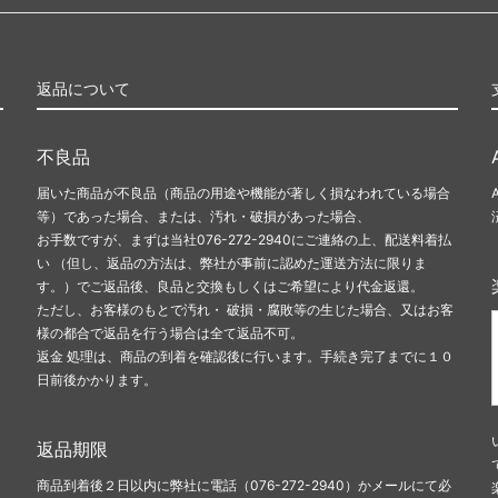
返品について
不良品
届いた商品が不良品（商品の用途や機能が著しく損なわれている場合
等）であった場合、または、汚れ・破損があった場合、
お手数ですが、まずは当社076-272-2940にご連絡の上、配送料着払
い （但し、返品の方法は、弊社が事前に認めた運送方法に限りま
す。）でご返品後、良品と交換もしくはご希望により代金返還。
ただし、お客様のもとで汚れ・ 破損・腐敗等の生じた場合、又はお客
様の都合で返品を行う場合は全て返品不可。
返金 処理は、商品の到着を確認後に行います。手続き完了までに１０
日前後かかります。
返品期限
商品到着後２日以内に弊社に電話（076-272-2940）かメールにて必