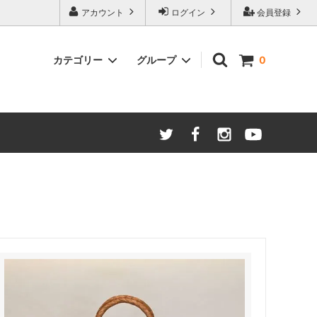
アカウント
ログイン
会員登録
カテゴリー
グループ
0
バッグ
結婚式 留袖
めん木目
かた
和雑貨
着付け小物