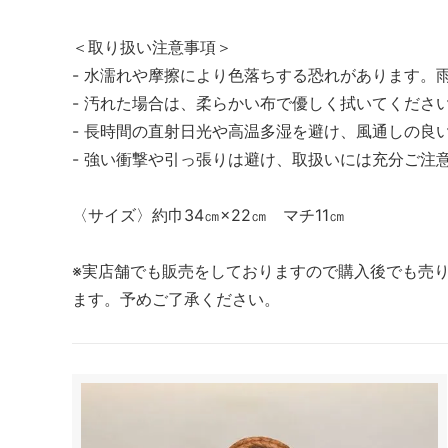
＜取り扱い注意事項＞
- 水濡れや摩擦により色落ちする恐れがあります。
- 汚れた場合は、柔らかい布で優しく拭いてくださ
- 長時間の直射日光や高温多湿を避け、風通しの良
- 強い衝撃や引っ張りは避け、取扱いには充分ご注
〈サイズ〉約巾34㎝×22㎝ マチ11㎝
※実店舗でも販売をしておりますので購入後でも売
ます。予めご了承ください。