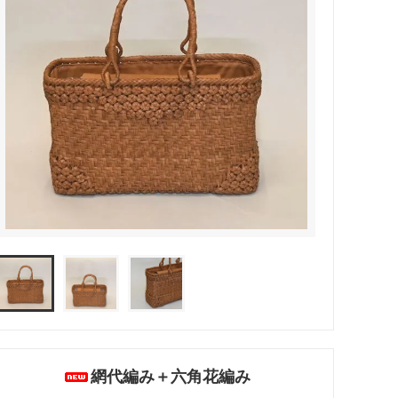
網代編み＋六角花編み