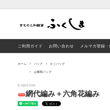
かんざし・髪飾り
山葡萄バッグ
浴衣/帯
加賀染
ご利用ガイド
お問い合わせ
メルマガ登録・
草履・足袋
成人式 振袖
和モダ
風呂敷
風呂敷
のれん
ホーム
バッグ
かごバッグ
山葡萄バッグ
子供ゆかた
SALE品
B-26031093
網代編み＋六角花編み